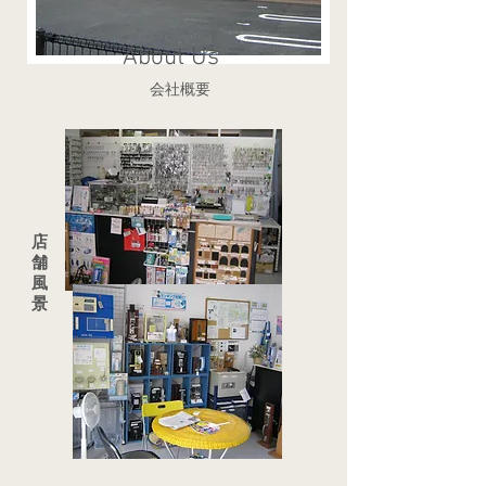
About Us
会社概要
​店
舗
風
景