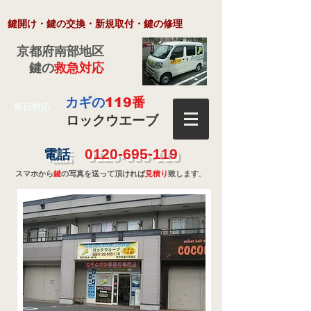
​鍵開け・鍵の交換・新規取付・鍵の修理
京都府南部地区
鍵の
救急対応
カギの
119番
即日対応
ロックウエーブ
0120-695-119
電話
スマホから
鍵
の写真を送って頂ければ
見積り
致します
。