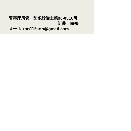
警察庁所管 防犯設備士第00-6310号
近藤 靖裕
メール
kon119kon@gmail.com
【沿革】
1998年カギの119番ロックウエーブ設
立
20年の実績 鍵開錠・交換・取付
奈良市本店・木津川市
・宇治市・城陽
市・八幡市・京田辺市・精華町・大阪
府四条畷市・大東市・東大阪市対応